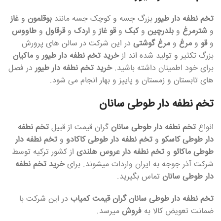
تخم نطفه دار طیور
بزرگ جسه و کوچک جسه مانند
بوقلمون
و
غاز
و
شترمرغ
و
بلدرچین
و
کبک
و
قو غاز
و
اردک
و
قرقاول
و
طاووس
و
قو
و
مرغ
و
مرغ گوشتی
در این شرکت در سالن های پرورش
بزرگ تکثیر و تولید شده اند از
خرید تخم نطفه دار طیور
و
ماکیان
برای خود اطمینان داشته باشید.
خرید تخم نطفه دار طیور
در فصل
های تابستان و زمستان و پاییز و بهار انجام می شود.
تخم نطفه دار طوطی سانان
انواع
تخم نطفه دار طوطی سانان
گران قیمت از قبیل
تخم نطفه
دار طوطی
کاسکو
و
تخم نطفه دار طوطی کاکادو
و
تخم نطفه دار
طوطی ماکائو
و
تخم نطفه دار عروس هلندی
از کشور ترکیه توسط
شرکت آذر جوجه به ایران واردات میشوند. برای
خرید تخم نطفه
دار طوطی سانان
تماس بگیرید.
تخم نطفه دار طوطی سانان گران قیمت کمیاب
در این شرکت با
ضمانت تعویض کالا به
فروش
میرسد.