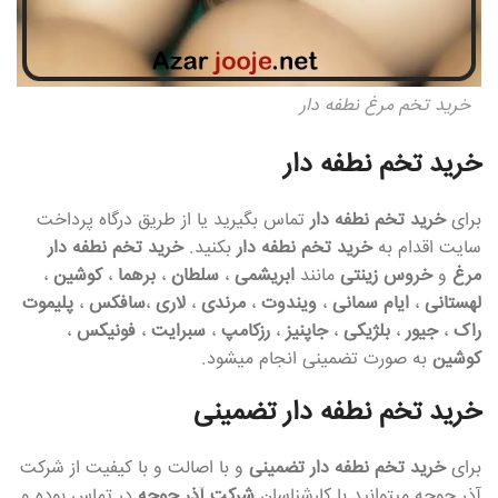
خرید تخم مرغ نطفه دار
خرید تخم نطفه دار
برای
خرید تخم نطفه دار
تماس بگیرید یا از طریق درگاه پرداخت
سایت اقدام به
خرید تخم نطفه دار
بکنید.
خرید تخم نطفه دار
مرغ
و
خروس زینتی
مانند
ابریشمی
،
سلطان
،
برهما
،
کوشین
،
لهستانی
،
ایام سمانی
،
ویندوت
،
مرندی
،
لاری
،
سافکس
،
پلیموت
راک
،
جیور
،
بلژیکی
،
جاپنیز
،
رزکامپ
،
سبرایت
،
فونیکس
،
کوشین
به صورت تضمینی انجام میشود.
خرید تخم نطفه دار تضمینی
برای
خرید تخم نطفه دار تضمینی
و با اصالت و با کیفیت از شرکت
آذر جوجه میتوانید با کارشناسان
شرکت آذر جوجه
در تماس بوده و