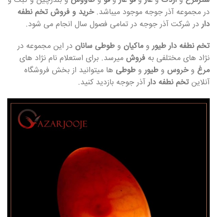
شترمرغ
و
اردک
و
غاز
و
قو غاز
و
قو
و
طاووس
و بلدرچین و کبک و
در مجموعه آذر جوجه موجود میباشد.
خرید و فروش تخم نطفه
دار
در شرکت آذر جوجه در تمامی فصول سال انجام می شود.
تخم نطفه دار طیور
و
ماکیان
و
طوطی سانان
در این مجموعه در
نژاد های مختلفی به
فروش
میرسد. برای استعلام نام نژاد های
مرغ
و
خروس
و
طیور
و
طوطی
ها میتوانید از بخش فروشگاه
آنلاین
تخم نطفه دار
آذر جوجه بازدید کنید.