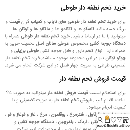
خرید تخم نطفه دار طوطی
برای
خرید تخم نطفه دار طوطی های نایاب
و
کمیاب
گران
قیمت
و
بزرگ جسه مانند
کاسکو
ها و
کاکادو
ها و
ماکائو
ها و
توکان
ها
میتوانید با ما در ارتباط باشید.
خرید تخم نطفه دار طوطی
همراه با
دستگاه جوجه کشی
مخصوص
طوطی سانان
اصل تخفیف خوبی به
همراه دارد. انواع تخم بارور و قابل جوجه کشی
طوطی برزیلی
و
چوکو توکان
نیز در این مجموعه موجود میباشد.خرید تخم نطفه دار
تضمینی طوطی به صورت چهار فصل در این شرکت انجام می شود.
قیمت فروش تخم نطفه دار
برای استعلام لیست
قیمت فروش نطفه دار
میتوانید به صورت 24
ساعته اقدام کنید.
فروش تخم نطفه دار
به صورت
تضمینی
و با
کیفیت انجام میشود.
تخم نطفه دار
قرقاول
،
شترمرغ
،
بوقلمون
،
مرغ
،
غاز
و
قوغاز
و
قو
،
0
طوطی
،
مرغ زینتی
،
اردک
،
بلدرچین
،
دستگاه جوجه کشی
و
My account
Cart
Wishlist
Filters
Shop
دستگاه خشک کن میوه
تنها بخشی از محصولات این شرکت