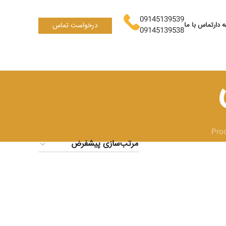
09145139539
 دار
تماس با ما
درخواست تماس
09145139538