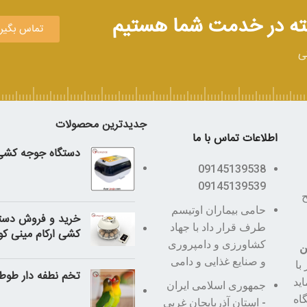
تماس بگیر
تی
جدیدترین محصولات
اطلاعات تماس با ما
دستگاه جوجه کشی 30 عد
09145139538
09145139539
طح
حامی بیماران اوتیسم
خرید و فروش دست
طرف قرار داد با جهاد
کشی ارکام مینی ک
کشاورزی و دامپروری
ن
و صنایع غذایی و دامی
با
تخم نطفه دار طوطی
اید
جمهوری اسلامی ایران
اه
- استان آذربایجان غربی