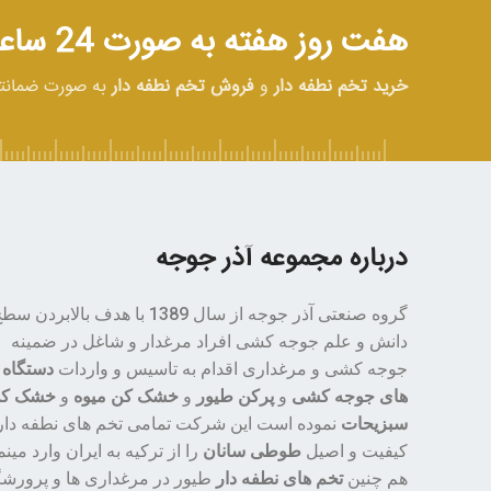
هفت روز هفته به صورت 24 ساعته در خدمت شما هستیم
خرید تخم نطفه دار
و
فروش تخم نطفه دار
به صورت ضمان
درباره مجموعه آذر جوجه
گروه صنعتی آذر جوجه از سال 1389 با هدف بالابردن س
دانش و علم جوجه کشی افراد مرغدار و شاغل در ضمینه
جوجه کشی و مرغداری اقدام به تاسیس و واردات
دستگاه
های جوجه کشی
و
پرکن طیور
و
خشک کن میوه
و
خشک ک
سبزیحات
نموده است این شرکت تمامی تخم های نطفه دار 
کیفیت و اصیل
طوطی سانان
را از ترکیه به ایران وارد مینم
هم چنین
تخم های نطفه دار
طیور در مرغداری ها و پرورشگ