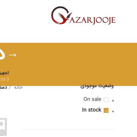
د
تجهیز
0 Products
وضعیت موجودی
خانه
دست
On sale
In stock