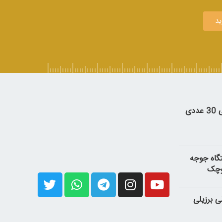
ید
دی
گاه جوجه
وچک
 برزیلی