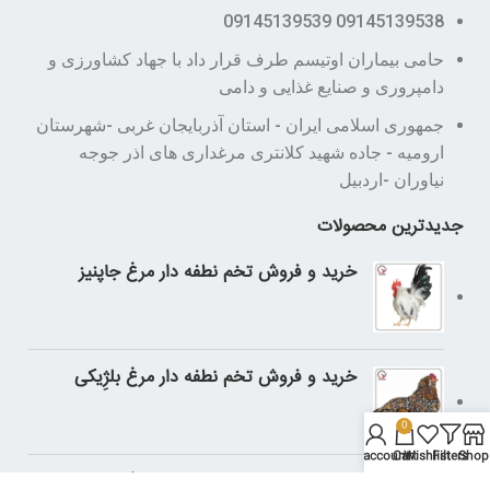
09145139538 09145139539
حامی بیماران اوتیسم طرف قرار داد با جهاد کشاورزی و
دامپروری و صنایع غذایی و دامی
جمهوری اسلامی ایران - استان آذربایجان غربی -شهرستان
ارومیه - جاده شهید کلانتری مرغداری های اذر جوجه
نیاوران -اردبیل
جدیدترین محصولات
خرید و فروش تخم نطفه دار مرغ جاپنیز
خرید و فروش تخم نطفه دار مرغ بلژِیکی
0
My account
Cart
Wishlist
Filters
Shop
خرید و فروش تخم نطفه دار مرغ لهستانی