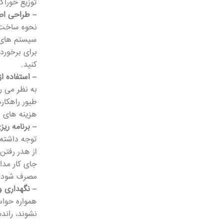
توزیع خوراک
– طراحی اص
نحوه ساخت و
سیستم های گ
برای برخورد
کنید.
– استفاده ا
به نظر می ر
طیور راهکار
هزینه های 
– برنامه ری
توجه داشته 
از هدر رفتن 
جای کار مدا
مصرف شود و
– نگهداری 
همواره حواس
نشوند، راند