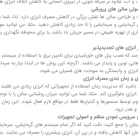
 و آب، علاوه بر صرفه جویی در نیروی انسانی به کاهش اتلاف انرژی 
ولی سالن های پرورشی
 طراحی سالن ها نقش بزرگی در کاهش مصرف انرژی دارد. لذا، شما می ت
رمایشی و سرمایشی را تا حد زیادی کاهش دهید. مثلا، می توانید موق
اری از تهویه طبیعی در مسیر جریان باد باشد، یا برای محوطه نگهداری
ز انرژی های تجدیدپذیر
سد که نصب پنل های خورشیدی برای تامین برق یا استفاده از سیستم
هایی نوین و پایدار می باشند. اگرچه، این روش ها در ابتدا نیاز به سر
انرژی و وابستگی به سوخت های فسیلی می شوند.
زی و زمان بندی مصرف انرژی
باشید که مدیریت زمان استفاده از تجهیزاتی که انرژی زیادی می طلبن
انرژی جلوگیری کند. مثلا، شما می توانید میزان روشنایی سالن را با توجه
وم توسط سنسورها و کنترلرها فقط در مواقع لازم فعال شوند. این زمان 
 هدر نرود.
و سرویس نمودن منظم و اصولی تجهیزات
تان را جمع کنید؛ دقت کنید که اگر تمام سیستم های گرمایشی، سرمای
مان آنها کاهش یافته و در پی آن، انرژی بیشتری را مصرف می نمایند. بن