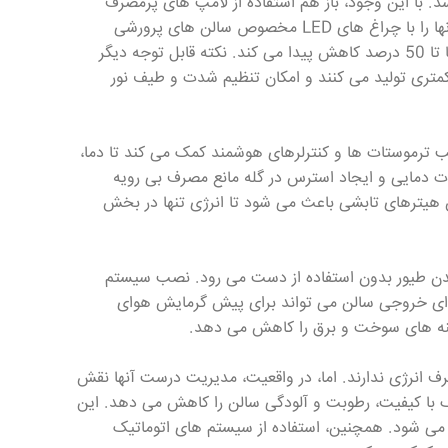
د. با این وجود، باز هم استفاده از لامپ های پرمصرف
قدیمی باعث افزایش شدید هزینه های برق می شود. به همین دلیل بهتر است تا آنها را با چراغ های LED مخصوص سالن های پرورشی
جایگزین کنید. زیرا، در صورت استفاده از این لامپ ها میزان مصرف انرژی سالن شما تا 50 درصد کاهش پیدا می کند. نکته قابل توجه دیگر
، حرارت کمتری تولید می کنند و امکان تنظیم شدت و طیف نور
صب ترموستات ها و کنترلرهای هوشمند کمک می کند تا دما،
ات دمایی و ایجاد استرس در گله مانع مصرف بی رویه
ترهای تابشی باعث می شود تا انرژی تنها در بخش
بدن طیور بدون استفاده از دست می رود. نصب سیستم
ی هوای خروجی سالن می تواند برای پیش گرمایش هوای
زینه های سوخت و برق را کاهش می دهد.
ف انرژی ندارند. اما، در واقعیت، مدیریت درست آنها نقش
ک با کیفیت، رطوبت و آلودگی سالن را کاهش می دهد. این
ف می شود. همچنین، استفاده از سیستم های اتوماتیک