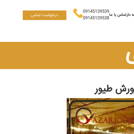
09145139539
 دار
تماس با ما
درخواست تماس
09145139538
رورش طیور