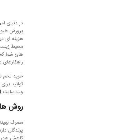
در دنیای ام
پرورش طیور 
هزینه ای در
محیط زیست م
های شما کمک
راهکارهای عم
خرید تخم نط
توانید برای
وب سایت
t
روش های
مصرف بهینه 
پرندگان دار
کاهش هدررفت