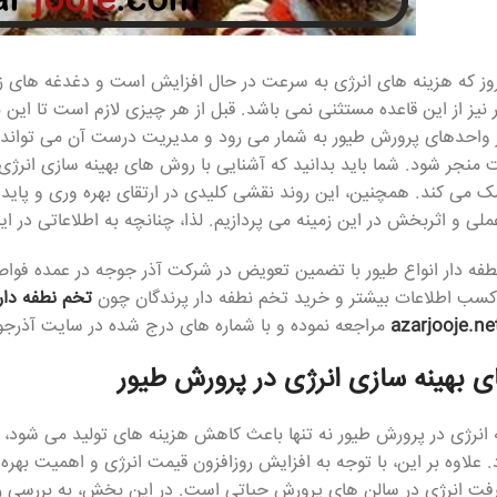
روز که هزینه های انرژی به سرعت در حال افزایش است و دغدغه های 
نیز از این قاعده مستثنی نمی باشد. قبل از هر چیزی لازم است تا این 
 واحدهای پرورش طیور به شمار می رود و مدیریت درست آن می تواند 
نجر شود. شما باید بدانید که آشنایی با روش های بهینه سازی انرژی 
 می کند. همچنین، این روند نقشی کلیدی در ارتقای بهره وری و پایدار
لی و اثربخش در این زمینه می پردازیم. لذا، چنانچه به اطلاعاتی در این 
فه دار انواع طیور با تضمین تعویض در شرکت آذر جوجه در عمده فواصل
 کسب اطلاعات بیشتر و خرید تخم نطفه دار پرندگان چون
تخم نطفه دار
azarjooje.ne
مراجعه نموده و با شماره های درج شده در سایت آذرجو
 بهینه سازی انرژی در پرورش طیور
انرژی در پرورش طیور نه تنها باعث کاهش هزینه های تولید می شود
د. علاوه بر این، با توجه به افزایش روزافزون قیمت انرژی و اهمیت به
 انرژی در سالن های پرورش حیاتی است. در این بخش، به بررسی راه