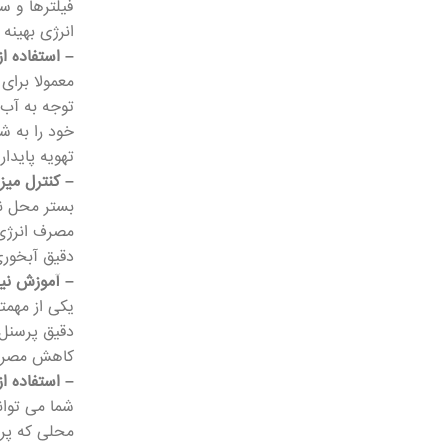
فیلترها و س
انرژی بهینه
– استفاده ا
معمولا برای
توجه به آب 
خود را به ش
تهویه پایدا
– کنترل میز
بستر محل نگ
مصرف انرژی 
دقیق آبخوری
– آموزش نی
یکی از مهمت
دقیق پرسنل 
کاهش مصرف ا
– استفاده ا
شما می توان
محلی که پرن