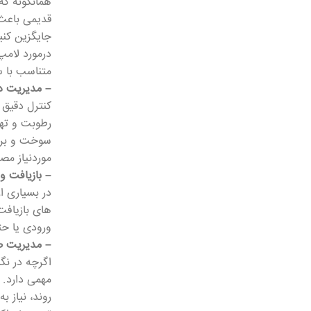
همانگونه که
متناسب با س
– مدیریت دم
کنترل دقیق 
رطوبت و تهو
سوخت و برق
موردنیاز مص
– بازیافت و
در بسیاری ا
های بازیافت
ورودی یا حت
– مدیریت 
اگرچه در نگ
مهمی دارد. 
روند، نیاز 