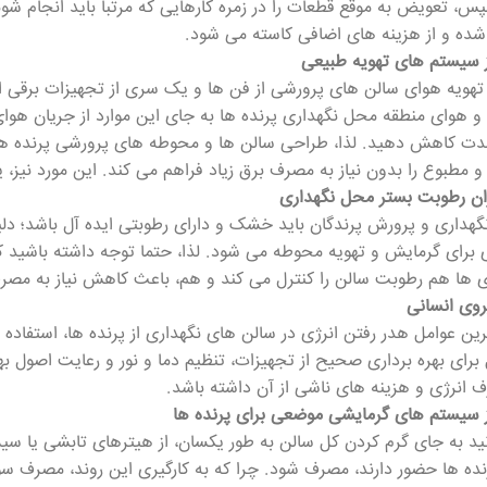
پس، تعویض به موقع قطعات را در زمره کارهایی که مرتبا باید انجام شو
 شده و از هزینه های اضافی کاسته می شود.
ز سیستم های تهویه طبیعی
 تهویه هوای سالن های پرورشی از فن ها و یک سری از تجهیزات برقی است
و هوای منطقه محل نگهداری پرنده ها به جای این موارد از جریان هوای
دت کاهش دهید. لذا، طراحی سالن ها و محوطه های پرورشی پرنده ها د
ر و مطبوع را بدون نیاز به مصرف برق زیاد فراهم می کند. این مورد نی
ان رطوبت بستر محل نگهداری
هداری و پرورش پرندگان باید خشک و دارای رطوبتی ایده آل باشد؛ دل
برای گرمایش و تهویه محوطه می شود. لذا، حتما توجه داشته باشید 
 ها هم رطوبت سالن را کنترل می کند و هم، باعث کاهش نیاز به مصر
روی انسانی
رین عوامل هدر رفتن انرژی در سالن های نگهداری از پرنده ها، استفاده
برای بهره برداری صحیح از تجهیزات، تنظیم دما و نور و رعایت اصول بهی
نرژی و هزینه های ناشی از آن داشته باشد.
ز سیستم های گرمایشی موضعی برای پرنده ها
ید به جای گرم کردن کل سالن به طور یکسان، از هیترهای تابشی یا سیس
ده ها حضور دارند، مصرف شود. چرا که به کارگیری این روند، مصرف س