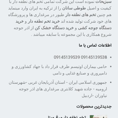
سبزیحات
نموده است این شرکت تمامی تخم های نطفه دار با
کیفیت و اصیل
طوطی سانان
را از ترکیه به ایران وارد مینماید
هم چنین
تخم های نطفه دار
طیور در مرغداری ها و پرورشگاه
های خود شرکت تولید شده اند
خرید تخم نطفه دار
و
خرید
دستگاه جوجه کشی
و
خرید دستگاه خشک کن
از اذر جوجه
شروع همکاری با این مجموعه با سابقه میباشد .
اطلاعات تماس با ما
09145139538 09145139539
حامی بیماران اوتیسم طرف قرار داد با جهاد کشاورزی و
دامپروری و صنایع غذایی و دامی
جمهوری اسلامی ایران - استان آذربایجان غربی -شهرستان
ارومیه - جاده شهید کلانتری مرغداری های اذر جوجه
نیاوران -اردبیل
جدیدترین محصولات
تخم نطفه دار مرغ مینا