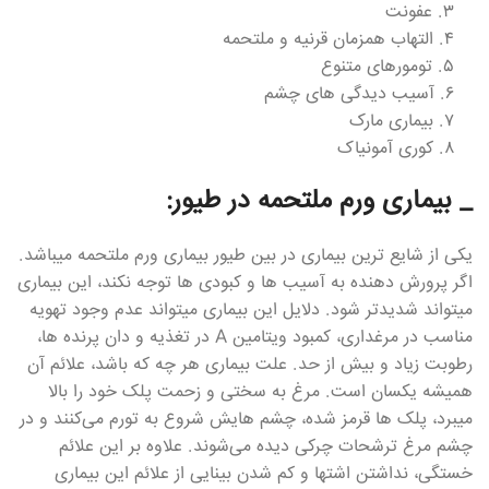
۳. عفونت
۴. التهاب همزمان قرنیه و ملتحمه
۵. تومورهای متنوع
۶. آسیب دیدگی های چشم
۷. بیماری مارک
۸. کوری آمونیاک
_ بیماری ورم ملتحمه در طیور:
یکی از شایع ترین بیماری در بین طیور بیماری ورم ملتحمه میباشد.
اگر پرورش دهنده به آسیب ها و کبودی ها توجه نکند، این بیماری
میتواند شدیدتر شود. دلایل این بیماری میتواند عدم وجود تهویه
مناسب در مرغداری، کمبود ویتامین A در تغذیه و دان پرنده ها،
رطوبت زیاد و بیش از حد. علت بیماری هر چه که باشد، علائم آن
همیشه یکسان است. مرغ به سختی و زحمت پلک خود را بالا
میبرد، پلک ها قرمز شده، چشم هایش شروع به تورم می‌کنند و در
چشم مرغ ترشحات چرکی دیده می‌شوند. علاوه بر این علائم
خستگی، نداشتن اشتها و کم‌ شدن بینایی از علائم این بیماری