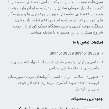
سبزیحات
نموده است این شرکت تمامی تخم های نطفه دار با
کیفیت و اصیل
طوطی سانان
را از ترکیه به ایران وارد مینماید
هم چنین
تخم های نطفه دار
طیور در مرغداری ها و پرورشگاه
های خود شرکت تولید شده اند
خرید تخم نطفه دار
و
خرید
دستگاه جوجه کشی
و
خرید دستگاه خشک کن
از اذر جوجه
شروع همکاری با این مجموعه با سابقه میباشد .
اطلاعات تماس با ما
09145139538 09145139539
حامی بیماران اوتیسم طرف قرار داد با جهاد کشاورزی و
دامپروری و صنایع غذایی و دامی
جمهوری اسلامی ایران - استان آذربایجان غربی -شهرستان
ارومیه - جاده شهید کلانتری مرغداری های اذر جوجه
نیاوران -اردبیل
جدیدترین محصولات