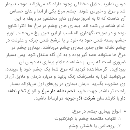
درمان نمایید. دلایل مختلفی وجود دارند که می‌توانند موجب بیمار
شدم مرغ و خروس شوند. چشم مرغ یکی از اندام های حساس
آن هاست که تا به امروز بیماری های مختلفی در رابطه با این
اندام شناسایی شده اند. بیماری های چشم در مرغ ها اکثرا شایع
بوده و در صورت نگهداری نامناسب از این طیور رخ می‌دهند. تورم
چشم، بسته شدن خود به خود و یا ترشح شدن چرک و عفونت در
چشم نشانه های جدی بیماری چشم‌ می‌باشند. بیماری چشم در
مرغ ها میتواند همه گیر بوده و به کل گله منتقل شود. پس بسیار
ضروری است که پس از مشاهده علائم بیماری به درمان آن
بپردازید. اگر مشاهده کردید که مرغ شما یک چشم خود را میبندد،
می‌توانید فورا به دامپزشک زنگ بزنید و درباره درمان و دلایل آن از
وی مشورت بگیرید. درمان بیماری در روزهای اول می‌تواند بسیار
راحت تر باشد. جهت خرید
تخم نطفه دار مرغ
و انواع
تخم نطفه
دار
با کارشناسان
شرکت آذر جوجه
در ارتباط باشید.
انواع بیماری چشم در مرغ:
۱. التهاب ملتحمه چشم یا کونژکتیوت
۲. زروفتالمی یا خشکی چشم