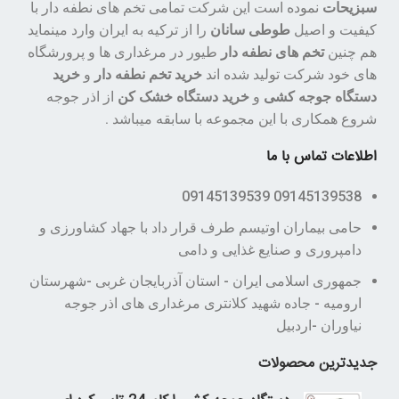
سبزیحات
نموده است این شرکت تمامی تخم های نطفه دار با
کیفیت و اصیل
طوطی سانان
را از ترکیه به ایران وارد مینماید
هم چنین
تخم های نطفه دار
طیور در مرغداری ها و پرورشگاه
های خود شرکت تولید شده اند
خرید تخم نطفه دار
و
خرید
دستگاه جوجه کشی
و
خرید دستگاه خشک کن
از اذر جوجه
شروع همکاری با این مجموعه با سابقه میباشد .
اطلاعات تماس با ما
09145139538 09145139539
حامی بیماران اوتیسم طرف قرار داد با جهاد کشاورزی و
دامپروری و صنایع غذایی و دامی
جمهوری اسلامی ایران - استان آذربایجان غربی -شهرستان
ارومیه - جاده شهید کلانتری مرغداری های اذر جوجه
نیاوران -اردبیل
جدیدترین محصولات