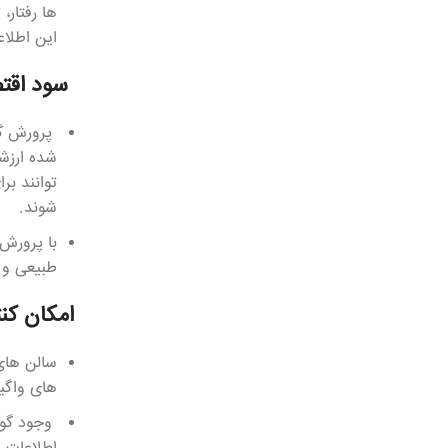
ها رفتار،
این اطلا
سود اقت
پرورش گون
شده ارزشم
توانند بر
شوند.
با پرورش 
طبیعی و 
امکان کن
سالن های 
های واگیر
وجود گونه