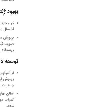
اطلاعات ب
بهبود ژن
در محیط 
احتمال ب
پرورش مو
صورت گیر
زیستگاه 
توسعه دا
از آنجایی
پرورش ای
جمعیت توس
سالن های 
کمیاب مو
دهد.