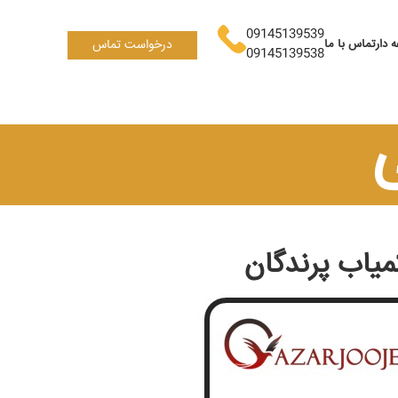
09145139539
 دار
تماس با ما
درخواست تماس
09145139538
میاب پرندگان