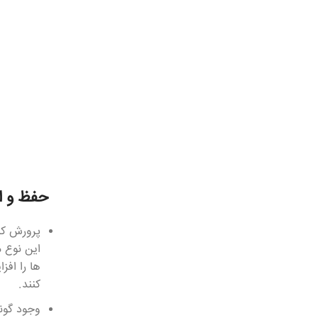
حفظ و ا
پرورش کنت
این نوع م
ها را افز
کنند.
وجود گون