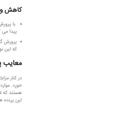
کاهش واب
با پرورش
پیدا می ک
پرورش گو
که این ن
معایب پ
در کنار مزا
خورد. موارد
هستند که لا
این پرنده ه