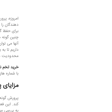
امروزه، پرو
دهندگان را 
برای حفظ گو
چنین گونه ه
آنها می توا
داریم تا به
محدودیت های
خرید تخم نط
با شماره ها
مزایای 
پرورش گونه 
کند. این فع
به بررسی مه