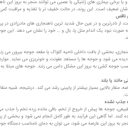
 یا برخی بیماری های ژنتیکی یا عصبی می توانند منجر به بروز این ن
شان ضعیف است. این روند، در حالت خفیف تر با تغذیه و مراقبت کمی ب
 ناقص
، از نادرترین و در عین حال شدید ترین ناهنجاری های مادرزادی در پ
 صورت نبود یک اندام مثل پا، بال و … خود را نشان می دهد. این جوجه ه
د.
هنجاری، بخشی از بافت داخلی ناحیه کلواک یا مقعد جوجه بیرون می زند
دیده می شود و جوجه ها را مستعد عفونت و خونریزی می نماید. موا
سب جوجه کشی به بروز این مشکل دامن می زنند. جوجه های مبتلا به ا
 مانند یا بلند
رضه، منقار بالایی بسیار بیشتر از پایینی رشد می کند. درنتیجه، شبیه 
ت.
ه جذب نشده
بیعی، جوجه ها پیش از خروج از تخم، باقی مانده زرده تخم را جذب می 
ده کنند. اما گاهی این فرآیند به طور کامل انجام نمی شود و بخشی از زر
نجر به بروز این عارضه می شود، می توان به دمای نامناسب دستگاه جو