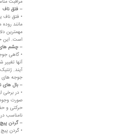
مراقبت مناس
– فتق ناف
• فتق ناف ی
مانند روده 
مهمترین دلا
است. این جو
– چشم های 
• گاهی جوجه
آنها تغییر 
آیند. ژنتیک
جوجه های دا
– بال های 
• در برخی ا
صورت وجود ب
حرکتی و حفظ
نامناسب در
– گردن پیچ 
• گردن پیچ 