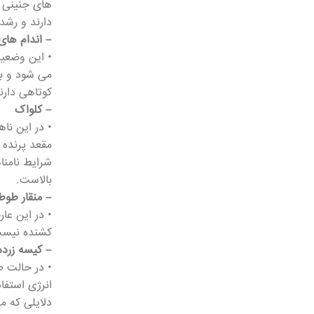
های جنینی و
دارند و رشد
– اندام های
• این وضعیت
می شود و به
کوتاهی دارن
– کلواک
• در این نا
مقعد پرنده 
شرایط نامنا
بالاست.
– منقار طوطی
• در این عا
کشنده نیس
– کیسه زرد
• در حالت ط
انرژی استفا
دلایلی که م