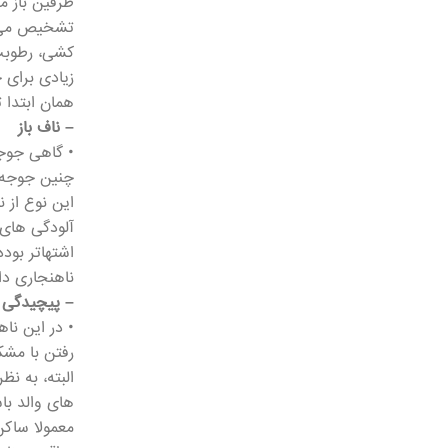
طرفین باز می
تشخیص می ب
کشی، رطوبت 
زیادی برای 
همان ابتدا 
– ناف باز
• گاهی جوجه
چنین جوجه ه
این نوع از 
آلودگی های 
اشتهاتر بود
ناهنجاری دار
– پیچیدگی ا
• در این نا
رفتن با مشک
البته، به ن
های والد با
معمولا ساکن 