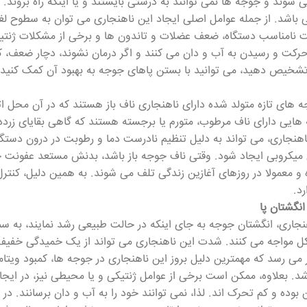
 شوند و جوجه ها نمی توانند به درستی بایستند و یا اینکه راه بروند. 
اشد. از جمله عوامل اصلی ایجاد این ناهنجاری می توان به سطوح لغ
نامناسب دستگاه، ضعف عضلات و تاندون ها و برخی از مشکلات ژنتیکی
حرکت و رسیدن به آب و دان می کنند و اگر درمان نشوند، دچار ضعف، کا
تشخیص دهید، می توانید با بستن پاهای جوجه به بهبود آن کمک کنید.
 های تازه متولد شده دارای ناهنجاری ناف باز هستند که در آن محل ا
ایی دارای ناف مرطوب، متورم یا برجسته هستند که گاهی بقایای زرده
ناهنجاری، می تواند به دلیل تنظیم نادرست دما و رطوبت در درون دست
میکروبی ایجاد شود. وقتی ناف جوجه باز باشد، بدنش مستعد عفونت 
ه و معمولا در روزهای آغازین زندگی تلف می شوند. به همین دلیل، ک
د.
نگشتان پا
هنجاری، انگشتان جوجه به جای اینکه در حالت طبیعی رشد نمایند، به س
ل مواجه می کنند. شدت این ناهنجاری می تواند از یک خمیدگی خفیف 
ظر می رسد که مهمترین دلیل بروز این ناهنجاری در جوجه ها، کمبود ویتا
شد. بعلاوه، ممکن است برخی از عوامل ژنتیکی و یا محیطی نیز، در ایجا
بوده و کم تحرک اند. لذا، نمی توانند خود را به آب و دان برسانند. در