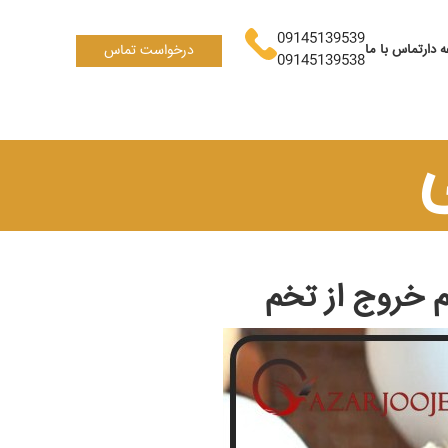
09145139539
 دار
تماس با ما
درخواست تماس
09145139538
 خروج از تخم