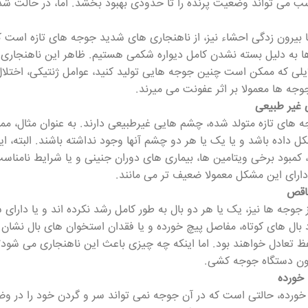
ب می تواند وضعیت پرنده را تا حدودی بهبود بخشد. اما، در حالت شدید
ا بیرون زدگی احشاء نیز، از ناهنجاری های شدید جوجه های تازه است 
ها به دلیل بسته نشدن کامل دیواره شکمی هستیم. ظاهر این ناهنجاری
یلی که ممکن است چنین جوجه هایی تولید کنید، عوامل ژنتیکی، اختل
جه ها معمولا بر اثر عفونت می میرند.
غیر طبیعی
 های تازه متولد شده، چشم هایی غیرطبیعی دارند. به عنوان مثال،
شکل داده باشد و یا یک یا هر دو چشم آنها وجود نداشته باشند. البته،
، کمبود برخی ویتامین ها، بیماری های دوران جنینی و یا شرایط نامنا
رای این مشکل معمولا ضعیف تر می مانند.
ناقص
ز جوجه ها نیز، یک یا هر دو بال به طور کامل رشد نکرده اند و یا دارا
ال های کوتاه، مفاصل پیچ خورده و یا فقدان استخوان های بال نشان 
 تعادل خواهند بود. اما اینکه چه چیزی باعث این ناهنجاری می شود؟ 
ون دستگاه جوجه کشی.
خورده
خورده، حالتی است که در آن جوجه نمی تواند سر و گردن خود را در وض