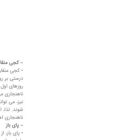
– کجی منقار
• کجی منقار
درستی بر رو
روزهای اول ت
ناهنجاری می
نیز، می توا
شوند. لذا، 
ناهنجاری اه
– پای باز
• پای باز، 