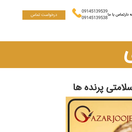
09145139539
 دار
تماس با ما
درخواست تماس
09145139538
لامتی پرنده ها