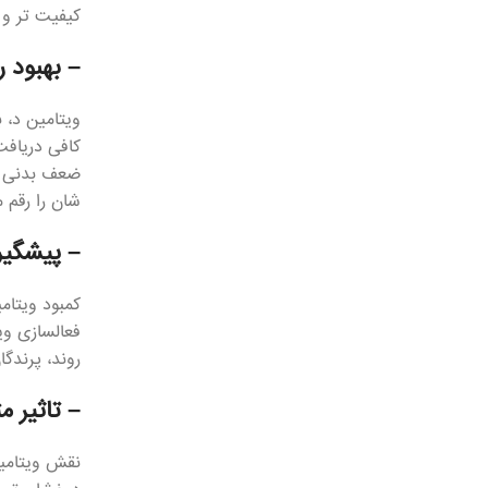
کیفیت تر و 
– بهبود 
ویتامین د، 
کافی دریافت
ضعف بدنی آن
شان را رقم م
– پیشگیری
کمبود ویتام
فعالسازی وی
روند، پرندگ
– تاثیر م
نقش ویتامین