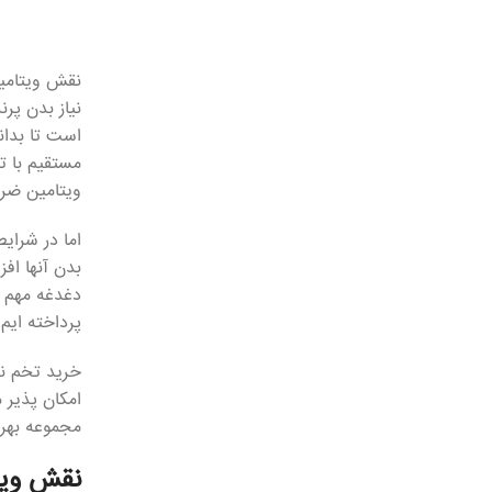
نقش ویتامین
نیاز بدن پر
است تا بدان
مستقیم با ت
ویتامین ضرو
اما در شرای
بدن آنها اف
دغدغه مهم د
پرداخته ایم.
خرید تخم نطف
امکان پذیر 
مجموعه بهرم
نقش ویت