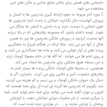
جابجایی های فصلی برای یافتن منابع غذایی و مکان های امن
مشاهده می شود.
 مورد آخر مربوط به نحوه ارتباط گیری بلدرچین ها با انسان و
پرورش آنهاست؛ حال بگذارید خیالتان را راحت کنم! بلدرچین ها
خوی انسانی را دوست دارند و به راحتی با انسان ها سازگار می
شوند. توجه داشته باشید که مجموعه رفتارهایی که در بالا درباره
آنها صحبت کردیم، در پرورش خانگی بلدرچین ها نیز، به همین
شکل از آنها سر می زنند. مثلا اینکه در هنگام شروع به جفتگیری
پرنده های نر آواز خوانی می کنند و ماده ها تخمگذاری می کنند و
بر روی تخم ها می خوابند. اما گله ها در خانه معمولا کوچک ترند
و این مسئله هیچ مشکلی برای بلدرچین ها ایجاد نمی کند.
همچنین، در محیط های کوچک خانگی پرنده ها بسیار کمتر به
رفتارهای خشونت آمیز و دفاعی روی می آورند. بنابراین، اگر به
دنبال یک حیوان خانگی کوچک و بی درسر و کم هزینه می گردید،
باید بگوییم که بلدرچین ها گزینه ای ایده آل برای شما هستند که
افزون بر موارد گفته شده می توانند برای شما تخم تولید کنند، شما
را سرگرم نمایند، از شر حشرات موذی نجاتتان دهند، با آوازشان
روحتان را نوازش نمایند و … . در مواردی دیده شده است که