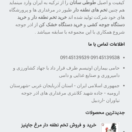
کیفیت و اصیل
طوطی سانان
را از ترکیه به ایران وارد مینماید
هم چنین
تخم های نطفه دار
طیور در مرغداری ها و پرورشگاه
های خود شرکت تولید شده اند
خرید تخم نطفه دار
و
خرید
دستگاه جوجه کشی
و
خرید دستگاه خشک کن
از اذر جوجه
شروع همکاری با این مجموعه با سابقه میباشد .
اطلاعات تماس با ما
09145139538 09145139539
حامی بیماران اوتیسم طرف قرار داد با جهاد کشاورزی و
دامپروری و صنایع غذایی و دامی
جمهوری اسلامی ایران - استان آذربایجان غربی -شهرستان
ارومیه - جاده شهید کلانتری مرغداری های اذر جوجه
نیاوران -اردبیل
جدیدترین محصولات
خرید و فروش تخم نطفه دار مرغ جاپنیز