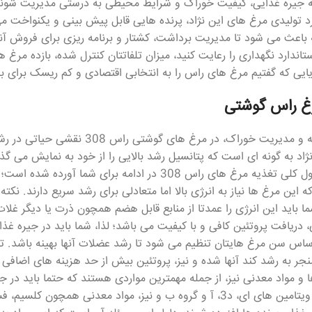
ه جیره غذایی، کیفیت خوراک و شرایط محیطی به درستی مدیریت شوند
رد تولیدی مرغ های این نژاد، پرنده هایی قابل پیش بینی و یکنواخت م
باعث می شود تا مدیریت برداشت، کشتار و برنامه ریزی برای فروش آنه
تاندارد نگهداری را رعایت کنید، میزان تلفاتتان کنترل شده، بازده مرغ 
ایی که گفتیم مرغ های راس را به انتخابی اقتصادی و کم ریسک برای
غ راس گوشتی
مسئله تغذیه و مدیریت خوراک، در 
نژاد به گونه ای است که پتانسیل رشد بالایی را از خود به نمایش می گذ
ه مرغ های راس 308 در ادامه برای شما آورده شده است؛
ه این مرغ ها نیاز به انرژی بالا اما متعادلی برای رشد سریع دارند. نکته
ا باید این انرژی را عمدتا از منابع قابل هضم همچون ذرت یا دیگر غلات
، دریافت پروتئین کافی و با کیفیت می باشد؛ لذا، شما باید در جیره غذا
اساس سن مرغ هایتان تنظیم می شود تا رشد عضلات آنها بهینه باشد. ت
ا و مواد معدنی نیز، از جمله مهمترین مواردی هستند که حتما باید در جی
می توان به ویتامین های ای، د3، آ و گروه ب و نیز، مواد معدنی 