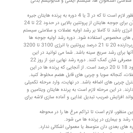
به سلامتی استخوان ها، سیستم ایمنی و متابولیسم بدنی
• شما باید جیره غذایی پرنده هایتان را براساس دوره رشد آنها تنظیم کنید. بدین منظور لازم است تا که در 3 یا 4 دوره به پرنده هایتان جیره
غذایی مناسبی بدهید؛ دوره اول، از یک تا 10 روزگی جوجه هاست و شما باید طی آن برای جوجه هایتان از پروتئین بالایی در حدود 22 تا 24
 دقت کنید که این جیره باید دارای 3000 تا 3100 کیلوکالری انرژی باشد تا کاملا بر رشد اولیه عضلات و سلامتی سیستم
مکمل های مخصوص استفاده شود. دوره رشد اولیه جوجه ها
نیز، از روز 11 آغاز و تا 21 روزگی ادامه می یابد؛ جیره پرنده ها در این دوران باید دربردارنده 20 تا 21 درصد پروتئین با انرژی 3100 تا 3200
نها برای رشد سریع سینه باشد. شما می توانید در این
دوران به غذای مرغ هایتان آنزیم هایی بیافزایید تا به هضم بهتر نشاسته و پروتئین مصرفی شان کمک کنند. دوره رشد نهایی نیز، از روز 22
شروع و تا 35 روزگی ادامه می یابد؛ پروتئین موردنیاز پرنده ها در این دوران در حدود 18 تا 20 درصد است. از آنجایی که پرنده ها در این
ی آنها را با غلات، کنجاله سویا و چربی های قابل هضم مخلوط کنید.
رل چربی های اضافه باشد. در نهایت، وارد مرحله تکمیلی
دارند. در این مرحله لازم است به پرنده هایتان ویتامین و
تواند افزایش ضریب تبدیل غذایی و آماده سازی لاشه برای
ن منظور، لازم است تا تراکم مرغ ها را در محوطه
رشد و بیماری در پرنده ها می شود.
وره های بعدی دان متوسط یا معمولی اشکالی ندارد.