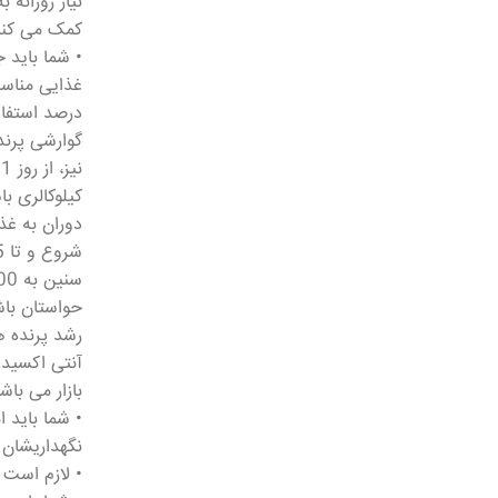
نیاز روزانه
کمک می کنن
گوارشی پرند
کیلوکالری ب
حواستان باش
رشد پرنده ها
آنتی اکسیدا
بازار می باش
• شما باید 
نگهداریشان 
• لازم است 