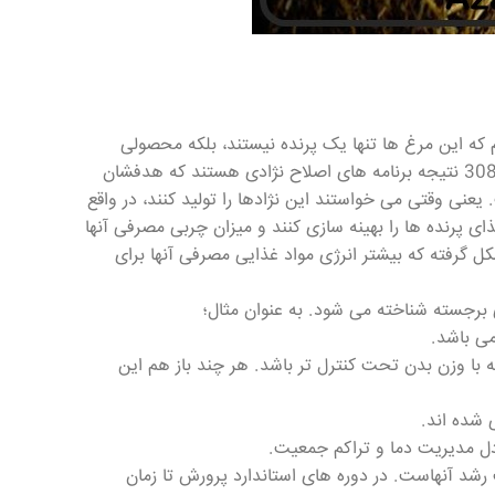
308 را بررسی نماییم، باید بگوییم که این مرغ ها تنها یک پرنده نیستند، بلکه محصولی
مهندسی شده از تلفیق ژنتیک و تلاش می باشند. به عبارتی مرغ های گوشتی راس 308 نتیجه برنامه های اصلاح نژادی هستند که هدفشان
عنی وقتی می خواستند این نژادها را تولید کنند، در واقع
 پرنده ها را بهینه سازی کنند و میزان چربی مصرفی آنها
د. این به معنی آن است که ژنتیک مرغ های راس 308 طوری شکل گرفته که بیشتر انرژی مواد غذایی مصرفی آنها برای
می باشد.
 با وزن بدن تحت کنترل تر باشد. هر چند باز هم این
 شده اند.
دل مدیریت دما و تراکم جمعیت.
د گفته شده، یکی از دلایل محبوبیت مرغ های نژاد راس 308 سرعت رشد آنهاست. در دوره های استاندارد پرورش تا زمان