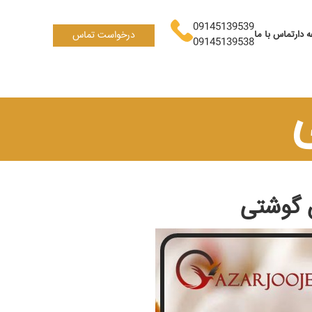
09145139539
 دار
تماس با ما
درخواست تماس
09145139538
 گوشتی