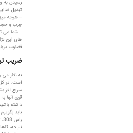
رسیدن به وز
تبدیل غذایی
– هرچه میزا
چرب و حجیم
های این نژا
قضاوت دربار
ضریب تب
سریع افزایش
قوی آنها به
داشته باشید
باید بگوییم
را
نتیجه، کاهش