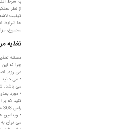
به شرط آنک
از نظر عملک
کیفیت لاشه 
ها شرایط اس
مجموع، مزای
تغذیه مر
چرا که این 
می رود. اصول کلی تغذی
• می دانید ک
می باشد. شم
• مورد بعدی
کنید که بر 
راس 308 منجر به رشد کند آنها شده و نیز، پروتئین بیش از حد هزینه های اضافی و مشکلات کلیوی ایجاد می نماید.
• ویتامین ه