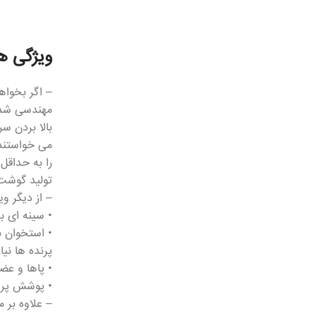
ویژگی ه
بالا بردن س
می خواستند 
تولید گوشت
– از دیگر ویژگی های ژنتیکی مر
• سینه ای ب
• استخوان ب
پرنده ها نی
• پاها و عض
• پوشش پرها