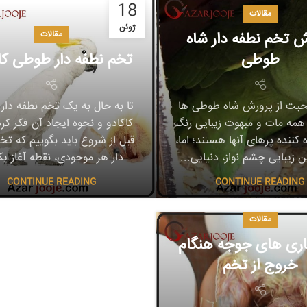
18
مقالات
ژوئن
 تخم نطفه دار شاه
مقالات
طوطی
تخم نطفه دار طوطی کا
بت از پرورش شاه طوطی ها
تا به حال به یک تخم نطفه دا
همه مات و مبهوت زیبایی رنگ
کاکادو و نحوه ایجاد آن فکر کرد
کننده پرهای آنها هستند؛ اما،
قبل از شروع باید بگوییم که تخ
زیبایی چشم نواز، دنیایی...
دار هر موجودی، نقطه آغاز یک
CONTINUE READING
CONTINUE READING
مقالات
اری های جوجه هنگام
خروج از تخم