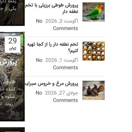
یکجا دارد
پرورش طوطی برزیلی با تخم
یکی از جذ
نطفه دار
آگوست 3, 2026
No
Comments
29
تخم نطفه دار را از کجا تهیه
ژوئن
کنیم؟
آگوست 1, 2026
No
پرورش 
Comments
طاووس ها
پرورش مرغ و خروس سبرایت
کننده ان
جولای 27, 2026
No
شکوه و 
Comments
روند. ا