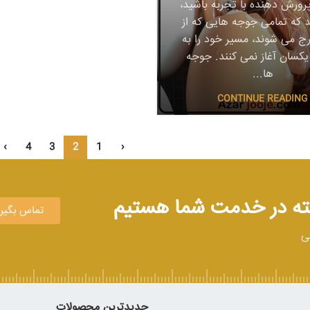
رورش دهنده با تجربه باشید،
د که تمامی جوجه هایی که از
ج می شوند، مسیر خود را به
کسان آغاز نمی کنند. جوجه
ها...
CONTINUE READING
›
4
3
2
1
‹
تماس بگیر
تی
جدیدترین محصولات