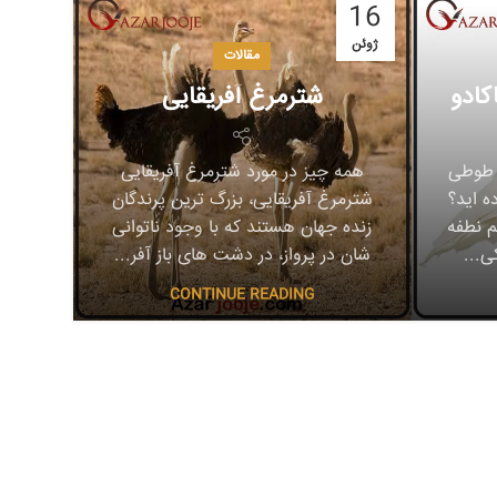
16
ژوئن
مقالات
کادو
شترمرغ آفریقایی
ر طوطی
همه چیز در مورد شترمرغ آفریقایی
ه اید؟
شترمرغ آفریقایی، بزرگ ترین پرندگان
م نطفه
زنده جهان هستند که با وجود ناتوانی
ی...
شان در پرواز، در دشت های باز آفر...
CONTINUE READING