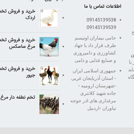
اطلاعات تماس با ما
خرید و فروش تخم 
اردک
09145139538
09145139539
طح
حامی بیماران اوتیسم
خرید و فروش تخم 
طرف قرار داد با جهاد
مرغ ساسکس
کشاورزی و دامپروری
ن
و صنایع غذایی و دامی
با
خرید و فروش تخم 
اید
جمهوری اسلامی ایران
جیور
اه
- استان آذربایجان غربی
-شهرستان ارومیه -
جاده شهید کلانتری
تخم نطفه دار مرغ م
مرغداری های اذر جوجه
نیاوران -اردبیل