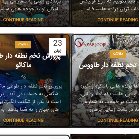
، باید بگوییم که مرغ فونیکس
پرندگان زینتی به شمار می رود ب
اب ترین پرنده هاست! اما ...
امکان تولید جوجه هایی سالم و
CONTINUE READING
CONTINUE READING
23
مقالات
ژوئن
مقالات
پرورش تخم نطفه دار 
تخم نطفه دار طاووس
ماکائو
 پرنده هایی باشکوه و خیره
پرورش تخم نطفه دار طوطی ماکا
د و قرن هاست که نماد زیبایی،
شگفتی به حساب می آید. زیرا ،
اصالت در طبیعت به شمار می
است تا یکی از شگفت انگیزترین
ما، در پشت زیبایی پرهای ...
های جهان را به شما بدهد. به ا
CONTINUE READING
CONTINUE READING