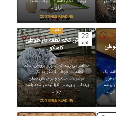
ه دلیل
پرورش تخم نطفه دار طوطی ملنگو ،
 ا...
فرآی...
CONTINUE READING
مقالات
22
پرورش تخم نطفه دار طوطی
ژوئن
طوطی
کاسکو
به نظر می رسد که امروزه، پرورش تخم
ئو، یک
نطفه دار طوطی کاسکو به یکی از
 قرار
موضوعات جالب و پر چالش دنیای
 پرنده
پرندگان و پرورش آنها تبدیل شده باشد.
ین...
چرا...
CONTINUE READING