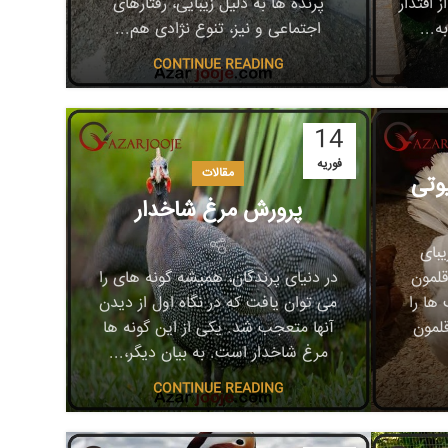
 اقتدار
پرنده ها به دلیل زیبایی، رفتارهای
...
اجتماعی و نیز، تنوع نژادی هم...
CONTINUE READING
14
فوریه
مقالات
وتی
پرورش مرغ شاخدار
بای
قلمون
در دنیای پرندگان، همیشه گونه های را
ها را
می توان یافت که در نگاه اول از دیدن
قلمون
آنها متعجب شد. یکی از این گونه ها
مرغ شاخدار است. به بیان دیگر،...
CONTINUE READING