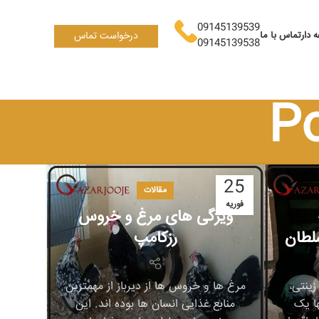
09145139539
 دار
تماس با ما
درخواست تماس
09145139538
P
25
مقالات
فوریه
ویژگی های مرغ و خروس
لطان
رزکامپ
زینتی،
مرغ ها و خروس ها از دیرباز از مهمترین
ها یک
منابع غذایی انسان ها بوده اند. این