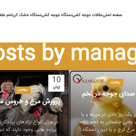
صفحه اصلی
مقالات جوجه کشی
دستگاه جوجه کشی
دستگاه خشک کن
تخم نطفه
osts by
manag
10
مقالات
ژوئن
مقالات
صدای جوجه در تخم
پرورش مرغ و خروس س
 یک روز عادی در مزرعه و یا
، وقتی چشمتان به تخم نطفه
در میان انواع نژادهای پرندگان 
ر مرغ کرچ و یا درون دستگاه
پرنده هایی وجود دارند که تن