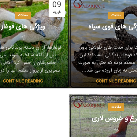
09
فوریه
مقالات
مقالات
گی های قوی سیاه
ویژگی های قوغاز
ا برای مدت های طولانی باور
قوغازها، از آن دسته پرندگانی ه
ه قوها پرندگانی سفیدند! این
قبل از آنکه شناخته شوند، می 
در محکم بوده که حتی به صورت
حضورشان را حس کرد. کافی
ثل به زبان آورده می شد...
تصویری از پرواز منظم آنها را در 
CONTINUE READING
CONTINUE READING
مقالات
غ و خروس لاری