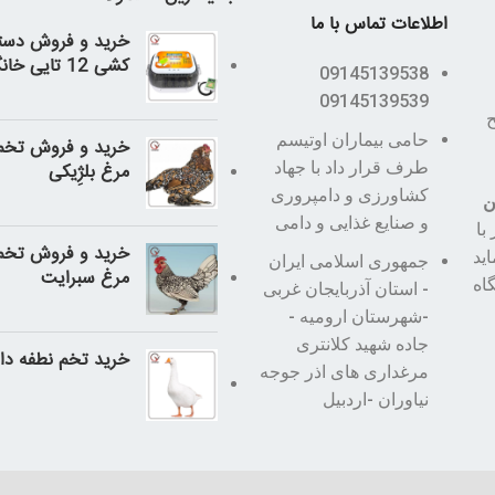
اطلاعات تماس با ما
خرید و فروش دست
کشی 12 تایی خانگی
09145139538
09145139539
طح
حامی بیماران اوتیسم
خرید و فروش تخم 
طرف قرار داد با جهاد
مرغ بلژِیکی
کشاورزی و دامپروری
ن
و صنایع غذایی و دامی
با
خرید و فروش تخم 
اید
جمهوری اسلامی ایران
مرغ سبرایت
اه
- استان آذربایجان غربی
-شهرستان ارومیه -
جاده شهید کلانتری
خرید تخم نطفه دار 
مرغداری های اذر جوجه
نیاوران -اردبیل