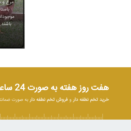
مرغ و خ
باستا
موجودات
باشند.
هفت روز هفته به صورت 24 ساعته در خدمت شما هستیم
خرید تخم نطفه دار
و
فروش تخم نطفه دار
به صورت ضمان