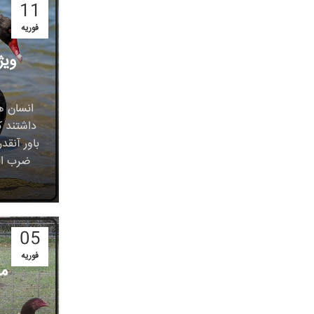
11
فوریه
ویژ
انسان ه
داشتند ک
باور آنق
ضرب الم
05
فوریه
مر