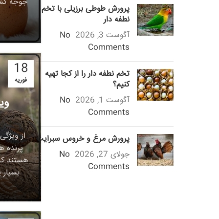
جوجه کشی
پرورش طوطی برزیلی با تخم
نطفه دار
آگوست 3, 2026
No
Comments
18
تخم نطفه دار را از کجا تهیه
فوریه
کنیم؟
آگوست 1, 2026
No
وی
Comments
از ویژگی
پرورش مرغ و خروس سبرایت
پرنده 
جولای 27, 2026
No
هستند که 
Comments
بسیار پ