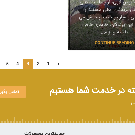
روس لاری، از جمله نژادهای
نی پرندگان اهلی هستند و
ی بسیار پر جنب و جوش می
 این پرندگان، ظاهری خاص
داشته و از ه...
CONTINUE READING
5
4
3
2
1
‹
تماس بگیر
تی
جدیدترین محصولات