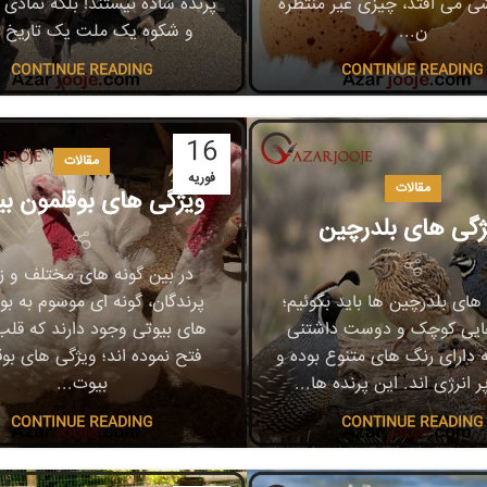
 می افتد، چیزی غیر منتظره
پرنده ساده نیستند! بلکه نمادی از
ن...
و شکوه یک ملت یک تاریخ به
CONTINUE READING
CONTINUE READING
16
مقالات
فوریه
مقالات
ویژگی های بوقلمون بی
ژگی های بلدرچین
در بین گونه های مختلف و زی
 های بلدرچین ها باید بگوئیم؛
پرندگان، گونه ای موسوم به بو
هایی کوچک و دوست داشتنی
های بیوتی وجود دارند که قلب 
دارای رنگ های متنوع بوده و
فتح نموده اند؛ ویژگی های بو
ر انرژی اند. این پرنده ها...
بیوت...
CONTINUE READING
CONTINUE READING