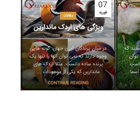
07
فوریه
مقالات
ویژگی های اردک ماندارین
ستند که
در میان پرندگان آبزی جهان، گونه هایی
توان
وجود دارند که نمی توان آنها را تنها یک
 است
پرنده ساده دانست. مثلا اردک های
آسما...
ماندارین که یکی از موجودات ...
CONTINUE READING