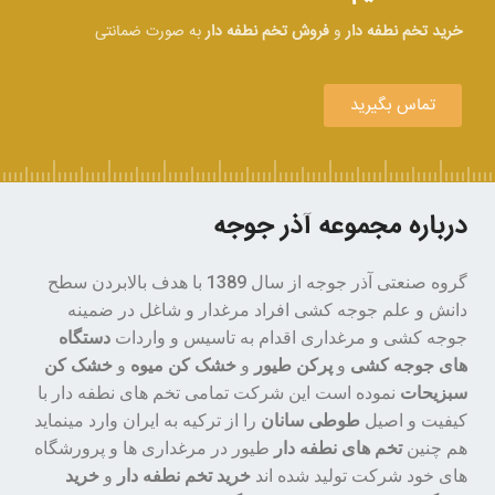
از 
ضمانت 00
خرید تخم نطفه دار
و
فروش تخم نطفه دار
به صورت ضمانتی
تماس بگیرید
درباره مجموعه آذر جوجه
گروه صنعتی آذر جوجه از سال 1389 با هدف بالابردن سطح
دانش و علم جوجه کشی افراد مرغدار و شاغل در ضمینه
جوجه کشی و مرغداری اقدام به تاسیس و واردات
دستگاه
های جوجه کشی
و
پرکن طیور
و
خشک کن میوه
و
خشک کن
سبزیحات
نموده است این شرکت تمامی تخم های نطفه دار با
کیفیت و اصیل
طوطی سانان
را از ترکیه به ایران وارد مینماید
هم چنین
تخم های نطفه دار
طیور در مرغداری ها و پرورشگاه
های خود شرکت تولید شده اند
خرید تخم نطفه دار
و
خرید