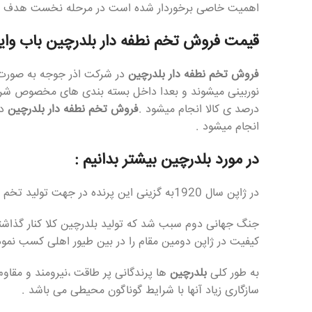
اهمیت خاصی برخوردار شده است در مرحله نخست هدف از
قیمت فروش تخم نطفه دار بلدرچین باب وایت
فروش تخم نطفه دار بلدرچین
در شرکت اذر جوجه به صورت همه روزه 24 ساعته انج
نوربینی میشوند و بعدا داخل بسته بندی های مخصوص شرک
درصد ی کالا انجام میشود .
فروش تخم نطفه دار بلدرچین
در
انجام میشود .
در مورد بلدرچین بیشتر بدانیم :
در ژاپن سال 1920به گزینی این پرنده در جهت تولید تخم مخصوصا در نواحی آئی چی و شمال توکیو آغاز و به عنوان یک واحد انتفاقی از واحد های دامپروری جایگاه ویژه ای یافت .
کیفیت در ژاپن دومین مقام را در بین طیور اهلی کسب نمود
به طور کلی
بلدرچین
ها پرندگانی پر طاقت ،نیرومند و مقاوم
سازگاری زیاد آنها با شرایط گوناگون محیطی می باشد .