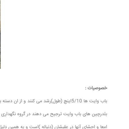
خصوصیات :
باب وایت ها 5/10اینچ (طول)رشد می کنند و از ان دسته بلدرچین هایی هستند که تمایل دارند در جای بلند قرار گیرند.گرچه اکثر اوقاتشان روی زمین می گذارد.
بلدرچین های باب وایت ترجیح می دهند در گروه نگهداری 
امعا و احشای آنها در عقبشان (دنباله )است و به همین دلی