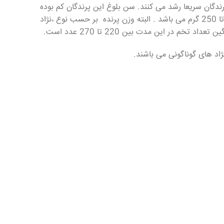
دگان سریعا رشد می کنند. سن بلوغ این پرندگان کم بوده
و در سن 2 تا 1/5 ماهگی بلوغ جنسی در آن ها کامل می شود. در این هنگام وزن پرنده نر در حدود 180 تا 200 و ماده ها 200 تا 250 گرم می باشد . البته وزن پرنده بر حسب نوع ،نژاد
ژاد های گوناگونی می باشند.