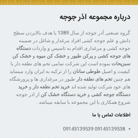
درباره مجموعه آذر جوجه
گروه صنعتی آذر جوجه از سال 1389 با هدف بالابردن سطح
دانش و علم جوجه کشی افراد مرغدار و شاغل در ضمینه
جوجه کشی و مرغداری اقدام به تاسیس و واردات
دستگاه
های جوجه کشی
و
پرکن طیور
و
خشک کن میوه
و
خشک کن
سبزیحات
نموده است این شرکت تمامی تخم های نطفه دار با
کیفیت و اصیل
طوطی سانان
را از ترکیه به ایران وارد مینماید
هم چنین
تخم های نطفه دار
طیور در مرغداری ها و پرورشگاه
های خود شرکت تولید شده اند
خرید تخم نطفه دار
و
خرید
دستگاه جوجه کشی
و
خرید دستگاه خشک کن
از اذر جوجه
شروع همکاری با این مجموعه با سابقه میباشد .
اطلاعات تماس با ما
09145139538 09145139539