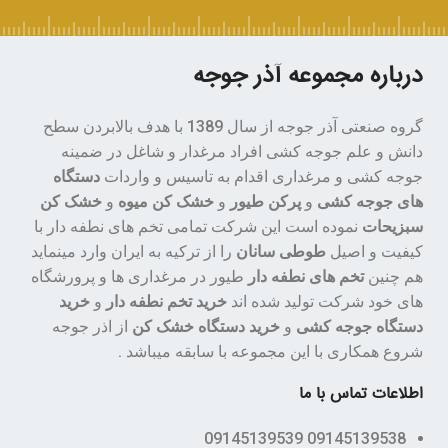
تخم نطفه دار بوقلمون انگلیسی و
جا
امریکایی و محلی و بوربون و بیوتی
دس
در شرکت اذر جوجه به صورت
تضمینی 80 درصدی جایگزینی می
درباره مجموعه آذر جوجه
باشد اما بایستی در حین جوجه
کشی با کارشناسان شرکت هماهنگ
باشید و دستگاه جوجه کشی را از
گروه صنعتی آذر جوجه از سال 1389 با هدف بالابردن سطح
خود این شرکت خریداری کنید .
دانش و علم جوجه کشی افراد مرغدار و شاغل در ضمینه
جوجه کشی و مرغداری اقدام به تاسیس و واردات
دستگاه
های جوجه کشی
و
پرکن طیور
و
خشک کن میوه
و
خشک کن
سبزیحات
نموده است این شرکت تمامی تخم های نطفه دار با
کیفیت و اصیل
طوطی سانان
را از ترکیه به ایران وارد مینماید
هم چنین
تخم های نطفه دار
طیور در مرغداری ها و پرورشگاه
های خود شرکت تولید شده اند
خرید تخم نطفه دار
و
خرید
دستگاه جوجه کشی
و
خرید دستگاه خشک کن
از اذر جوجه
شروع همکاری با این مجموعه با سابقه میباشد .
اطلاعات تماس با ما
09145139538 09145139539