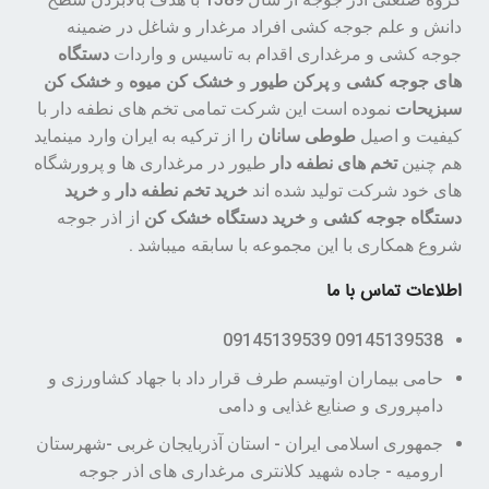
دانش و علم جوجه کشی افراد مرغدار و شاغل در ضمینه
جوجه کشی و مرغداری اقدام به تاسیس و واردات
دستگاه
های جوجه کشی
و
پرکن طیور
و
خشک کن میوه
و
خشک کن
سبزیحات
نموده است این شرکت تمامی تخم های نطفه دار با
کیفیت و اصیل
طوطی سانان
را از ترکیه به ایران وارد مینماید
هم چنین
تخم های نطفه دار
طیور در مرغداری ها و پرورشگاه
های خود شرکت تولید شده اند
خرید تخم نطفه دار
و
خرید
دستگاه جوجه کشی
و
خرید دستگاه خشک کن
از اذر جوجه
شروع همکاری با این مجموعه با سابقه میباشد .
اطلاعات تماس با ما
09145139538 09145139539
حامی بیماران اوتیسم طرف قرار داد با جهاد کشاورزی و
دامپروری و صنایع غذایی و دامی
جمهوری اسلامی ایران - استان آذربایجان غربی -شهرستان
ارومیه - جاده شهید کلانتری مرغداری های اذر جوجه