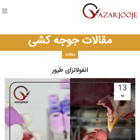
مقالات جوجه کشی
مقالات
آنفولانزای طیور
13
مه