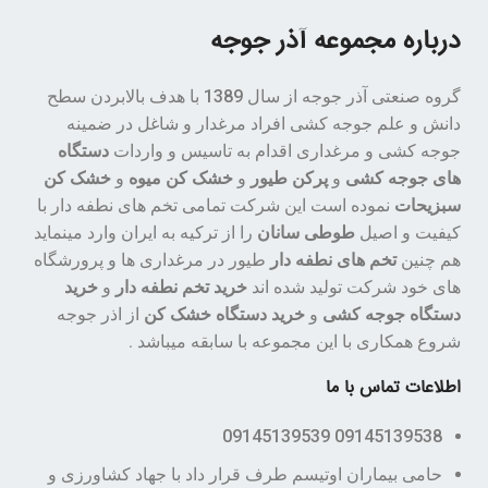
درباره مجموعه آذر جوجه
گروه صنعتی آذر جوجه از سال 1389 با هدف بالابردن سطح
دانش و علم جوجه کشی افراد مرغدار و شاغل در ضمینه
جوجه کشی و مرغداری اقدام به تاسیس و واردات
دستگاه
های جوجه کشی
و
پرکن طیور
و
خشک کن میوه
و
خشک کن
سبزیحات
نموده است این شرکت تمامی تخم های نطفه دار با
کیفیت و اصیل
طوطی سانان
را از ترکیه به ایران وارد مینماید
هم چنین
تخم های نطفه دار
طیور در مرغداری ها و پرورشگاه
های خود شرکت تولید شده اند
خرید تخم نطفه دار
و
خرید
دستگاه جوجه کشی
و
خرید دستگاه خشک کن
از اذر جوجه
شروع همکاری با این مجموعه با سابقه میباشد .
اطلاعات تماس با ما
09145139538 09145139539
حامی بیماران اوتیسم طرف قرار داد با جهاد کشاورزی و