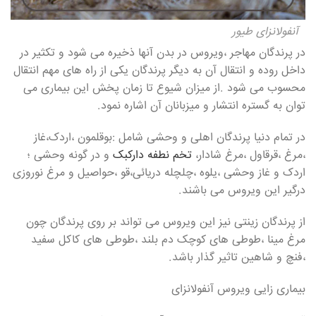
آنفولانزای طیور
در پرندگان مهاجر ،ویروس در بدن آنها ذخیره می شود و تکثیر در
داخل روده و انتقال آن به دیگر پرندگان یکی از راه های مهم انتقال
محسوب می شود .از میزان شیوع تا زمان پخش این بیماری می
توان به گستره انتشار و میزبانان آن اشاره نمود.
در تمام دنیا پرندگان اهلی و وحشی شامل :بوقلمون ،اردک،غاز
،مرغ ،قرقاول ،مرغ شادار،
تخم نطفه دارکبک
و در گونه وحشی ؛
اردک و غاز وحشی ،یلوه ،چلچله دریائی،قو ،حواصیل و مرغ نوروزی
درگیر این ویروس می باشند.
از پرندگان زینتی نیز این ویروس می تواند بر روی پرندگان چون
مرغ مینا ،طوطی های کوچک دم بلند ،طوطی های کاکل سفید
،فنچ و شاهین تاثیر گذار باشد.
بیماری زایی ویروس آنفولانزای