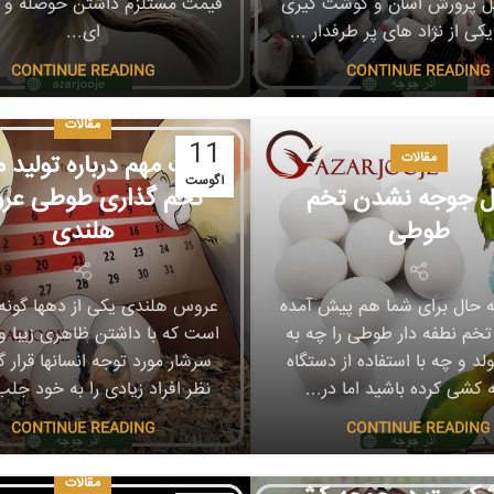
یل پرورش اسان و گوشت گیری
قیمت مستلزم داشتن حوصله و عل
کی از نژاد های پر طرفدار ...
ای...
CONTINUE READING
CONTINUE READING
مقالات
11
مقالات
نکات مهم درباره تولید 
آگوست
ل جوجه نشدن تخم
تخم گذاری طوطی عر
طوطی
هلندی
به حال برای شما هم پیش آمده
عروس هلندی یکی از دهها گون
تخم نطفه دار طوطی را چه به
است که با داشتن ظاهری زیبا 
لد و چه با استفاده از دستگاه
سرشار مورد توجه انسانها قرار گ
کشی کرده باشید اما در...
نظر افراد زیادی را به خود جلب
CONTINUE READING
CONTINUE READING
مقالات
مقالات