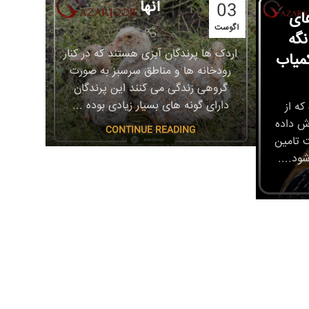
آنها
03
های
آگوست
نگه
اردک ها پرندگان آبزی هستند که در کنار
میاب
رودخانه ها و مناطق سرسبز به صورت
گروهی زندگی می کنند این پرندگان
دارای گونه های بسیار زیادی بوده ...
که از
ش داده
CONTINUE READING
 تامین
ود....