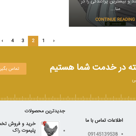
د و بیشترین پراکندگی را در
منا...
CONTINUE READING
›
4
3
2
1
‹
تماس بگیر
تی
جدیدترین محصولات
اطلاعات تماس با ما
خرید و فروش تخم 
پلیموت راک
09145139538