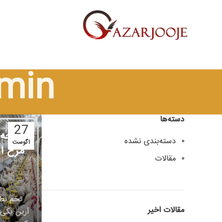
min
دسته‌ها
27
جوجه ک
دسته‌بندی نشده
آگوست
مرغ آ
مقالات
تخم نطف
مقالات اخیر
آرین یکی