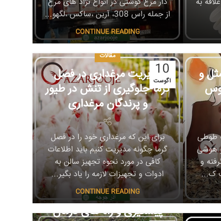
اقه به
دار مرغ گوشتی در انواع نژاد های مرغ
از جمله راس 308، آرین ،ساکس ،لگهو...
CONTINUE READING
مقالات
10
مثل و
مدیریت مرغداری در فصل
آگوست
وس
گرما-جلوگیری از تنش در طیور
و پرندگان مرغداری
ه طوطی
برای این که مرغداری خود را در فصل
و هوشی
گرما چگونه مدیریت کنیم باید اطلاعات
رفته و
کافی در مورد نحوه تجهیز سالن به
 ک...
ادوات و تجهیزات لازمه را یاد بگیر...
مقالات
CONTINUE READING
بیماری های اردک ها و
پیشگیری و راه های درمان