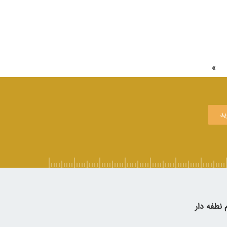
»
ید
نطفه دار