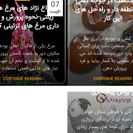
 شکست در جوجه کشی
07
انواع نژاد های مرغ 
نطفه دار و راه حل های
آگوست
زینتی-نحوه پرورش و 
این کار
داری مرغ های تزئینی ک
کشی و جوجه درآوری علل
ر صنعتی باشد برای کسانی
مرغ یکی از ماکیان اهلی بوده 
 وارد این حوضه شده اند می
سالیان دور به دست انسان پرور
ار سختی به شمار بیاید و فرد
شده تا از گوشت و تخم آن جهت
مقالات
پرورش دهن...
نیاز های غذایی اصلی استفاده ش
ی های رایج و مهم در
CONTINUE READING
CONTINUE READING
انان | راه های درمان
 روش پیشگیری
کلی با طوطی سانان طوطی
دسته ای از پرندگان پروازی
 دارای گونه های بسیار زیادی