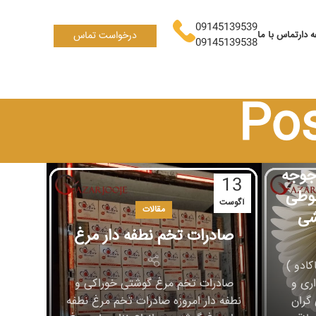
09145139539
 دار
تماس با ما
درخواست تماس
09145139538
Po
جوجه
13
طوطی
آگوست
مقالات
شی
صادرات تخم نطفه دار مرغ
کادو )
ری و
صادرات تخم مرغ گوشتی خوراکی و
گران
نطفه دار امروزه صادرات تخم مرغ نطفه